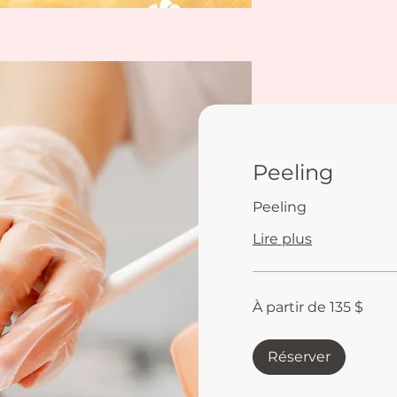
Peeling
Peeling
Lire plus
À
À partir de 135 $
partir
de
135 dollars
canadiens
Réserver