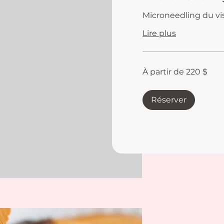
Microneedling du vis
Lire plus
À
À partir de 220 $
partir
de
220 dollars
canadiens
Réserver