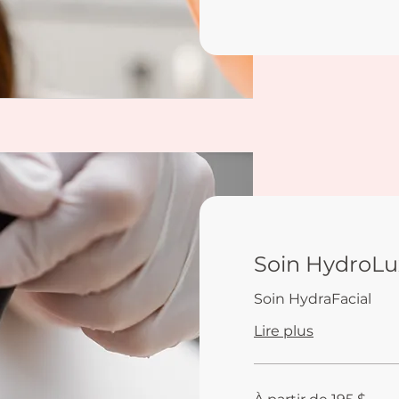
Soin HydroLu
Soin HydraFacial
Lire plus
À