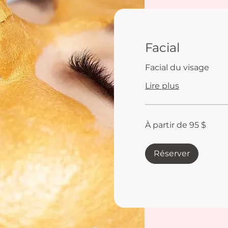
Facial
Facial du visage
Lire plus
À
À partir de 95 $
partir
de
95 dollars
canadiens
Réserver