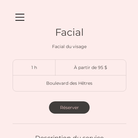
Facial
Facial du visage
À
partir
1 h
1
À partir de 95 $
de
95 dollars
canadiens
Boulevard des Hêtres
Réserver